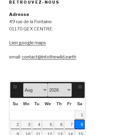
RETROUVEZ-NOUS
Adresse
49 rue de la Fontaine
01170 GEX CENTRE
Lien google maps
email:
contact@intothewild.earth
Su
Mo
Tu
We
Th
Fr
Sa
1
2
3
4
5
6
7
8
9
10
11
12
13
14
15