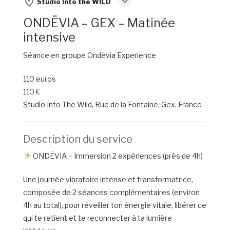
expand_more
place
Studio Into the WILD
ONDËVIA – GEX – Matinée
intensive
Séance en groupe Ondëvia Experience
110 euros
110 €
Studio Into The Wild, Rue de la Fontaine, Gex, France
Description du service
ONDËVIA – Immersion 2 expériences (près de 4h)
Une journée vibratoire intense et transformatrice,
composée de 2 séances complémentaires (environ
4h au total), pour réveiller ton énergie vitale, libérer ce
qui te retient et te reconnecter à ta lumière