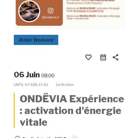
Atelier Weekend
favorite_border
calendar_month
share
06 Juin
08:00
UNTIL
07 JUIN, 17:30
1d 9h 30m
ONDËVIA Expérience
: activation d'énergie
vitale