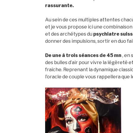
rassurante.
Au sein de ces multiples attentes chac
et je vous propose ici une combinaison
et des archétypes du
psychiatre suis
donner des impulsions, sortir en duo fai
De une à trois séances de 45 mn
, en 
des bulles d’air pour vivre la légèreté e
fraîche. Reprenant la dynamique classi
l’oracle de couple vous rappellera que le