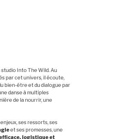
 studio Into The Wild. Au
s par cet univers, il écoute,
u bien-être et du dialogue par
une danse à multiples
nière de la nourrir, une
enjeux, ses ressorts, ses
agie
et ses promesses, une
efficace, logistique et