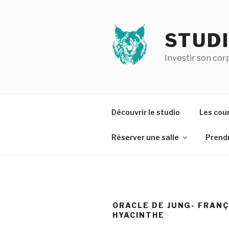
Aller
au
contenu
STUDI
principal
Investir son cor
Découvrir le studio
Les cou
Réserver une salle
Prendr
ORACLE DE JUNG- FRANÇ
HYACINTHE