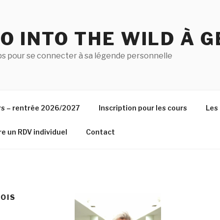
O INTO THE WILD À G
ps pour se connecter à sa légende personnelle
rs – rentrée 2026/2027
Inscription pour les cours
Les 
e un RDV individuel
Contact
OIS