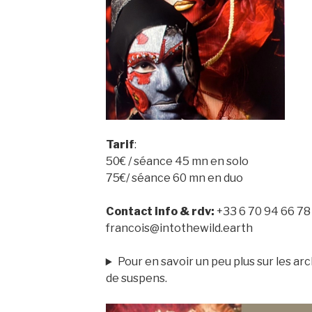
Tarif
:
50€ / séance 45 mn en solo
75€/ séance 60 mn en duo
Contact info & rdv:
+33 6 70 94 66 78
francois@intothewild.earth
Pour en savoir un peu plus sur les ar
de suspens.