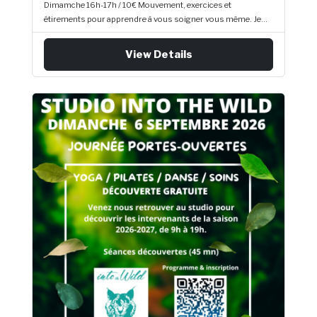
Dimamche 16h-17h / 10€ Mouvement, exercices et
étirements pour apprendre à vous soigner vous même. Je
vous invite à venir explorer ensemble comment soulager vos
raideurs et douleurs spécifiques afin de vous donner des
View Details
outils d’auto-soin en toute sécurité. Nous allons travailler
avec la respiration, en mouvement, en statique et toujours à
l’écoute du corps tel que vous le vivez sur le moment. Alison
Beck RESERVER TA PLACE SUR : alisonbeck.ch places
limitées