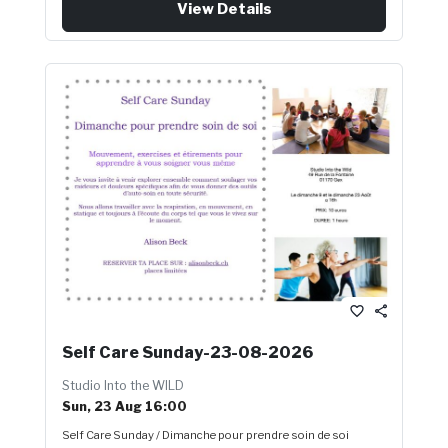
View Details
outils d’auto-soin en toute sécurité. Nous allons travailler
avec la respiration, en mouvement, en statique et toujours à
l’écoute du corps tel que vous le vivez sur le moment. Alison
Beck RESERVER TA PLACE SUR : alisonbeck.ch places
limitées
favorite_border
share
Self Care Sunday-23-08-2026
Studio Into the WILD
Sun, 23 Aug 16:00
Self Care Sunday / Dimanche pour prendre soin de soi