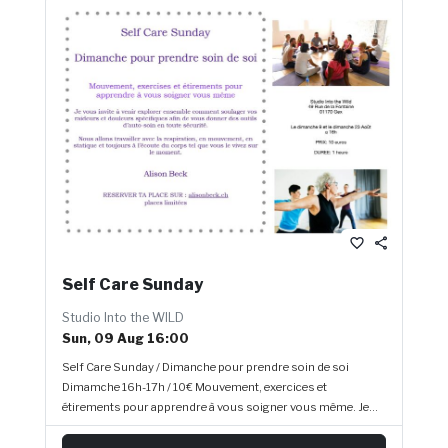
favorite_border
share
Self Care Sunday
Studio Into the WILD
Sun, 09 Aug 16:00
Self Care Sunday / Dimanche pour prendre soin de soi
Dimamche 16h-17h / 10€ Mouvement, exercices et
étirements pour apprendre à vous soigner vous même. Je
vous invite à venir explorer ensemble comment soulager vos
raideurs et douleurs spécifiques afin de vous donner des