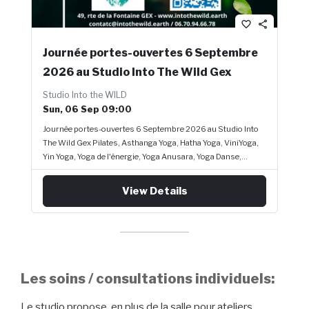
favorite_border
share
Journée portes-ouvertes 6 Septembre
2026 au Studio Into The Wild Gex
Studio Into the WILD
Sun, 06 Sep 09:00
Journée portes-ouvertes 6 Septembre 2026 au Studio Into
The Wild Gex Pilates, Asthanga Yoga, Hatha Yoga, ViniYoga,
Yin Yoga, Yoga de l'énergie, Yoga Anusara, Yoga Danse,
Fisiodanse, soins individuels (demo) Le studio Into the Wild
à GEX, organise une journée portes ouvertes ce dimanche 6
View Details
Septembre 2026 pour que chacun puisse venir découvrir
gratuitement les cours et les intervenants de la saison
2026/2027. Il est conseillé de vous inscrire grâce au
formulaire ci-dessous pour être sûr d’avoir une place (max
12 pers/ atelier). [wpforms id="3458"]
Les soins / consultations individuels:
Le studio propose, en plus de la salle pour ateliers